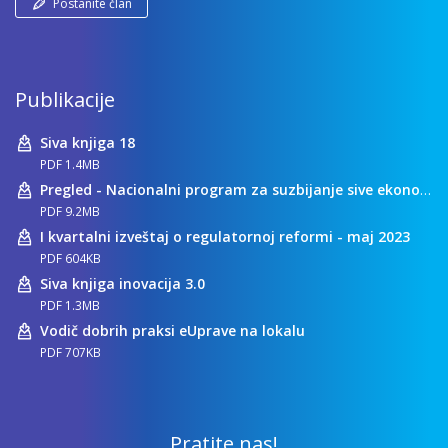
Postanite član
Publikacije
Siva knjiga 18
PDF 1.4MB
Pregled - Nacionalni program za suzbijanje sive ekonomije
PDF 9.2MB
I kvartalni izveštaj o regulatornoj reformi - maj 2023
PDF 604KB
Siva knjiga inovacija 3.0
PDF 1.3MB
Vodič dobrih praksi eUprave na lokalu
PDF 707KB
Pratite nas!