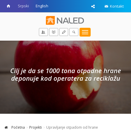
Srpski
English
Kontakt
Toggle
navigation
Cilj je da se 1000 tona otpadne hrane
deponuje kod operatera za reciklažu
Početna
Projekti
Upravljanje otpadom od hrane