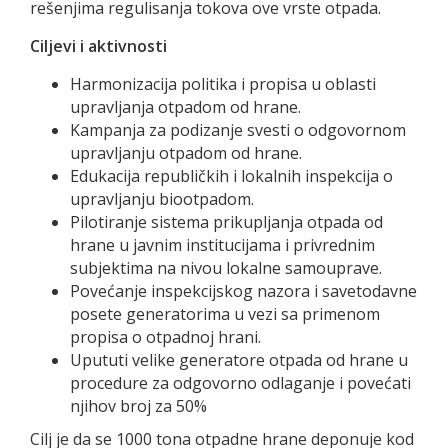
rešenjima regulisanja tokova ove vrste otpada.
Ciljevi i aktivnosti
Harmonizacija politika i propisa u oblasti
upravljanja otpadom od hrane.
Kampanja za podizanje svesti o odgovornom
upravljanju otpadom od hrane.
Edukacija republičkih i lokalnih inspekcija o
upravljanju biootpadom.
Pilotiranje sistema prikupljanja otpada od
hrane u javnim institucijama i privrednim
subjektima na nivou lokalne samouprave.
Povećanje inspekcijskog nazora i savetodavne
posete generatorima u vezi sa primenom
propisa o otpadnoj hrani.
Upututi velike generatore otpada od hrane u
procedure za odgovorno odlaganje i povećati
njihov broj za 50%
Cilj je da se 1000 tona otpadne hrane deponuje kod