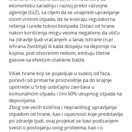
ekonomsku saradnju i razvoj preko razvojne
agencije (GIZ), sa ciljem da se unapredi upravljanje
ovom vrstom otpada, da se kreiraju regulatorna
rešenja i urede tokovi biotpada. Ostaci od hrane
nakon korišćenja mogu veoma negativno da utiču
na zdravlje ljudi vraćanjem u lanac ishrane (n.pr.
ishrana životinja) ili kada dospeju na deponije na
kojima, pod otvorenim nebom, emituju štetne
gasove sa efektom staklene bašte.
Višak hrane koji se pojavljuje u svakoj od faza,
počevši od primarne proizvodnje pa do krajnje
upotrebe u Srbiji uobičajno završava u
komunalnom otpadu i čini 60% ukupnog otpada na
deponijama.
Zbog sve većih količina i nepravilnog upravljanja
otpadom od hrane, kao i opasnosti koje predstavlja
po zdravlje ljudi, ovaj projekat se bavi podizanjem
svesti o postojanju ovog problema, kao i o