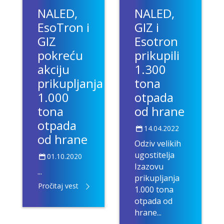
NALED,
NALED,
EsoTron i
GIZ i
GIZ
Esotron
skog
pokreću
prikupili
akciju
1.300
prikupljanja
tona
a
1.000
otpada
tona
od hrane
otpada
14.04.2022
od hrane
Odziv velikih
ugostitelja
01.10.2020
Izazovu
...
prikupljanja
Pročitaj vest
1.000 tona
otpada od
hrane...