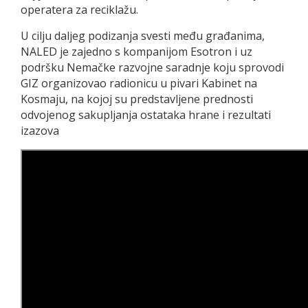
operatera za reciklažu.
U cilju daljeg podizanja svesti među građanima,
NALED je zajedno s kompanijom Esotron i uz
podršku Nemačke razvojne saradnje koju sprovodi
GIZ organizovao radionicu u pivari Kabinet na
Kosmaju, na kojoj su predstavljene prednosti
odvojenog sakupljanja ostataka hrane i rezultati
izazova