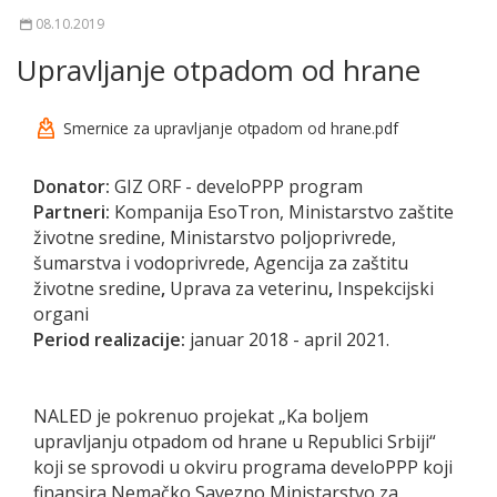
08.10.2019
Upravljanje otpadom od hrane
Smernice za upravljanje otpadom od hrane.pdf
Donator:
GIZ ORF - develoPPP program
Partneri:
Kompanija EsoTron, Ministarstvo zaštite
životne sredine, Ministarstvo poljoprivrede,
šumarstva i vodoprivrede, Agencija za zaštitu
životne sredine
,
Uprava za veterinu
,
Inspekcijski
organi
Period realizacije:
januar 2018 - april 2021.
NALED je pokrenuo projekat „Ka boljem
upravljanju otpadom od hrane u Republici Srbiji“
koji se sprovodi u okviru programa develoPPP koji
finansira Nemačko Savezno Ministarstvo za