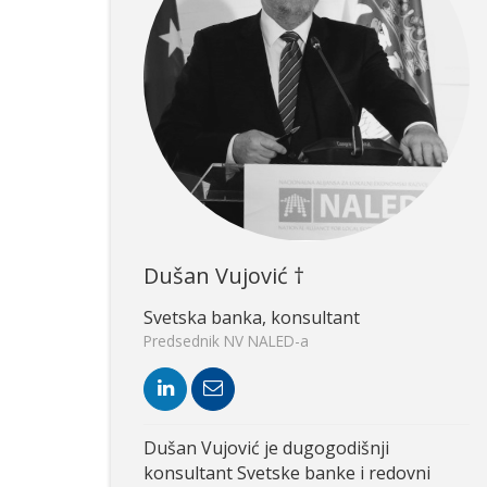
Dušan Vujović †
Svetska banka, konsultant
Predsednik NV NALED-a
Dušan Vujović je dugogodišnji
konsultant Svetske banke i redovni