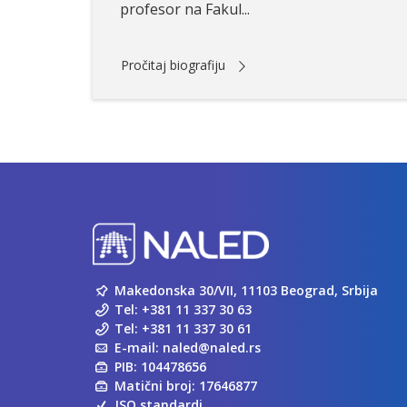
profesor na Fakul...
Pročitaj biografiju
Makedonska 30/VII, 11103 Beograd, Srbija
Tel:
+381 11 337 30 63
Tel:
+381 11 337 30 61
E-mail:
naled@naled.rs
PIB: 104478656
Matični broj: 17646877
ISO standardi