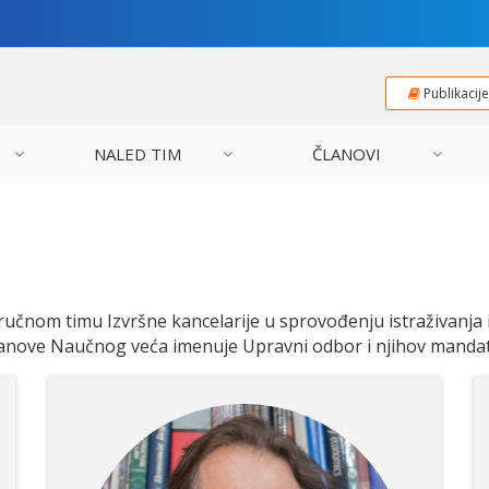
Publikacij
NALED TIM
ČLANOVI
nom timu Izvršne kancelarije u sprovođenju istraživanja i 
anove Naučnog veća imenuje Upravni odbor i njihov mandat