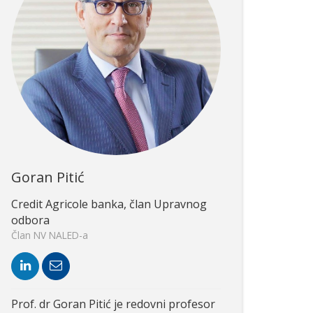
Goran Pitić
Credit Agricole banka, član Upravnog
odbora
Član NV NALED-a
Prof. dr Goran Pitić je redovni profesor