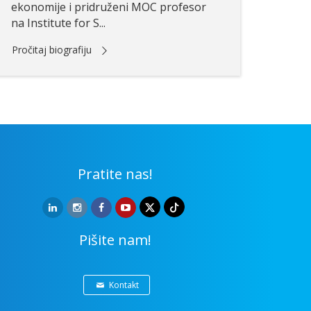
ekonomije i pridruženi MOC profesor
na Institute for S...
Pročitaj biografiju
Pratite nas!
Pišite nam!
Kontakt