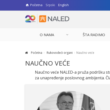
Početna
Srpski
English
O NAMA
ŠTA RADIMO
Početna
Rukovodeći organi
Naučno veće
NAUČNO VEĆE
Naučno veće NALED-a pruža podršku struč
za unapređenje poslovnog ambijenta. Čl