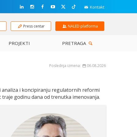
Kontakt
e
Press centar
NALED platforma
PROJEKTI
PRETRAGA
Poslednja izmena:
06.08.2026
analiza i koncipiranju regulatornih reformi
 traje godinu dana od trenutka imenovanja.