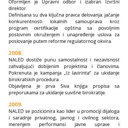
Oformljen je Upravni odbor i izabran Izvršni
direktor.
Definisana su dva ključna pravca delovanja: jačanje
konkurentnosti lokalnih samouprava kroz
program certifikacije opština sa povoljnim
poslovnim okruženjem i unapređenje uslova za
poslovanje putem reforme regulatornog okvira.
2008.
NALED dostiže punu samostalnost i nezavisnost
zahvaljujući dobijenim projektima i članovima.
Pokrenuta je kampanja „Iz lavirinta“ za ukidanje
birokratskih procedura.
Objavljena je prva Siva knjiga propisa sa
preporukama za ukidanje suvišne birokratije.
2009.
NALED se pozicionira kao lider u promociji dijaloga
i saradnje privatnog, javnog i civilnog sektora,
merenjem performansi javne uprave i