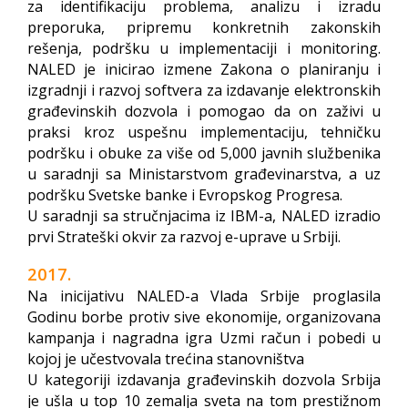
za identifikaciju problema, analizu i izradu
preporuka, pripremu konkretnih zakonskih
rešenja, podršku u implementaciji i monitoring.
NALED je inicirao izmene Zakona o planiranju i
izgradnji i razvoj softvera za izdavanje elektronskih
građevinskih dozvola i pomogao da on zaživi u
praksi kroz uspešnu implementaciju, tehničku
podršku i obuke za više od 5,000 javnih službenika
u saradnji sa Ministarstvom građevinarstva, a uz
podršku Svetske banke i Evropskog Progresa.
U saradnji sa stručnjacima iz IBM-a, NALED izradio
prvi Strateški okvir za razvoj e-uprave u Srbiji.
2017.
Na inicijativu NALED-a Vlada Srbije proglasila
Godinu borbe protiv sive ekonomije, organizovana
kampanja i nagradna igra Uzmi račun i pobedi u
kojoj je učestvovala trećina stanovništva
U kategoriji izdavanja građevinskih dozvola Srbija
je ušla u top 10 zemalja sveta na tom prestižnom