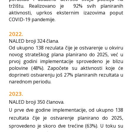
tržištu. Realizovano je 92% svih planiranih
aktivnosti, uprkos eksternim izazovima poput
COVID-19 pandemije.
2022.
NALED broji 324 člana.
Od ukupno 138 rezulata čije je ostvarenje u okviru
novog strateškog plana planirano do 2025, već u
prvoj godini implementacije sprovedeno je blizu
polovine (48%). Započete su aktivnosti koje će
doprineti ostvarenju još 27% planiranih rezultata u
narednom periodu.
2023.
NALED broji 350 članova.
U prve dve godine implementacije, od ukupno 138
rezultata čije je ostvarenje planirano do 2025,
sprovedeno je skoro dve trećine (63%). U toku su