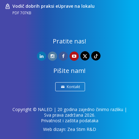
Vodič dobrih praksi eUprave na lokalu
PDF 707KB
Pratite nas!
Pišite nam!
Kontakt
Copyright ©
NALED
| 20 godina zajedno činimo razliku |
Sva prava zadržana 2026.
Privatnost i zaštita podataka
Web dizajn:
Zea Stim R&D