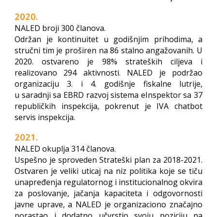
2020.
NALED broji 300 članova.
Održan je kontinuitet u godišnjim prihodima, a
stručni tim je proširen na 86 stalno angažovanih. U
2020. ostvareno je 98% strateških ciljeva i
realizovano 294 aktivnosti. NALED je podržao
organizaciju 3. i 4. godišnje fiskalne lutrije,
u
saradnji sa EBRD razvoj sistema eInspektor sa 37
republičkih inspekcija, pokrenut je IVA chatbot
servis inspekcija.
2021.
NALED okuplja 314 članova.
Uspešno je sproveden Strateški plan za 2018-2021.
Ostvaren je veliki uticaj na niz politika koje se tiču
unapređenja regulatornog i institucionalnog okvira
za poslovanje, jačanja kapaciteta i odgovornosti
javne uprave, a NALED je organizaciono značajno
porastao i dodatno učvrstio svoju poziciju na