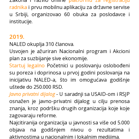
Zakona i razvio online
platformu za registraciju
radnika
i prvu mobilnu aplikaciju za državne servise
u Srbiji, organizovao 60 obuka za poslodavce i
institucije.
2019.
NALED okuplja 310 članova.
Usvojen je ažuriran Nacionalni program i Akcioni
plan za suzbijanje sive ekonomije.
Startuj legalno
Početnici u poslovanju oslobođeni
su poreza i doprinosa u prvoj godini poslovanja na
inicijativu NALED-a, što im omogućava godišnje
uštede do 250.000 RSD.
Javno privatni dijalog
- U saradnji sa USAID-om i RSJP
osnažen je javno-privatni dijalog u cilju prenosa
znanja, kroz podršku drugih organizacija koje koje
zagovaraju reforme.
Najcitiranija organizacija u javnosti sa više od 5.000
objava na godišnjem nivou o rezultatima i
aktivnostima u nacionalnim i lokalnim medijima.