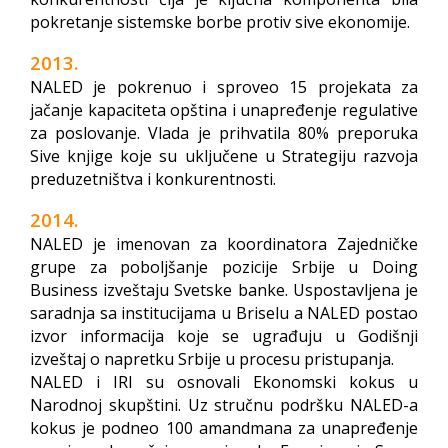
pokretanje sistemske borbe protiv sive ekonomije.
2013.
NALED je pokrenuo i sproveo 15 projekata za
jačanje kapaciteta opština i unapređenje regulative
za poslovanje. Vlada je prihvatila 80% preporuka
Sive knjige koje su uključene u Strategiju razvoja
preduzetništva i konkurentnosti.
2014.
NALED je imenovan za koordinatora Zajedničke
grupe za poboljšanje pozicije Srbije u Doing
Business izveštaju Svetske banke. Uspostavljena je
saradnja sa institucijama u Briselu a NALED postao
izvor informacija koje se ugrađuju u Godišnji
izveštaj o napretku Srbije u procesu pristupanja.
NALED i IRI su osnovali Ekonomski kokus u
Narodnoj skupštini. Uz stručnu podršku NALED-a
kokus je podneo 100 amandmana za unapređenje