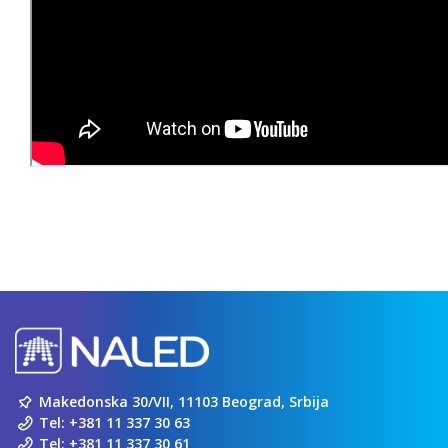
Makedonska 30/VII, 11103 Beograd, Srbija
Tel:
+381 11 337 30 63
Tel:
+381 11 337 30 61