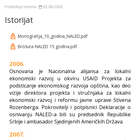
Poslednja izmena:
02.06.2026
Istorijat
Monografija_10_godina_NALED.pdf
Brošura NALED 15 godina.pdf
2006.
Osnovana je Nacionalna alijansa za lokalni
ekonomski razvoj u okviru USAID Projekta za
podsticanje ekonomskog razvoja opština, kao deo
vizije direktora projekta i stručnjaka za lokalni
ekonomski razvoj i reformu javne uprave Stivena
Rozenberga. Pokrovitelji i potpisnici Deklaracije o
osnivanju NALED-a bili su predsednik Republike
Srbije i ambasador Sjedinjenih Američkih Država.
2007.