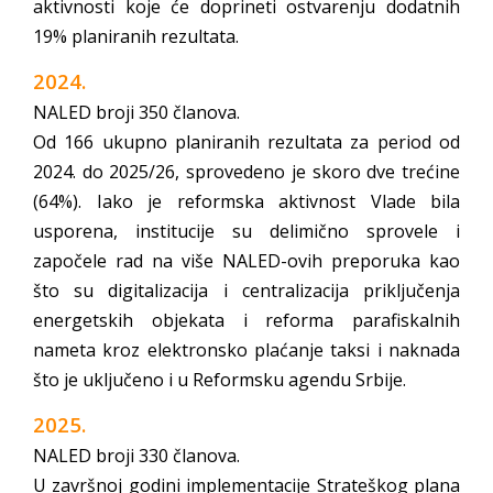
aktivnosti koje će doprineti ostvarenju dodatnih
19% planiranih rezultata.
2024.
NALED broji 350 članova.
Od 166 ukupno planiranih rezultata za period od
2024. do 2025/26, sprovedeno je skoro dve trećine
(64%).
Iako je reformska aktivnost Vlade bila
usporena, institucije su delimično sprovele i
započele rad na više NALED-ovih preporuka kao
što su digitalizacija i centralizacija priključenja
energetskih objekata i reforma parafiskalnih
nameta kroz elektronsko plaćanje taksi i naknada
što je uključeno i u Reformsku agendu Srbije.
2025.
NALED broji 330 članova.
U završnoj godini implementacije Strateškog plana