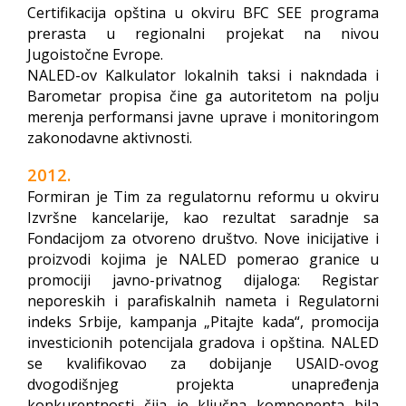
Certifikacija opština u okviru
BFC SEE
programa
prerasta u regionalni projekat na nivou
Jugoistočne Evrope.
NALED-ov Kalkulator lokalnih taksi i nakndada i
Barometar propisa čine ga autoritetom na polju
merenja performansi javne uprave i monitoringom
zakonodavne aktivnosti.
2012.
Formiran je Tim za regulatornu reformu u okviru
Izvršne kancelarije, kao rezultat saradnje sa
Fondacijom za otvoreno društvo. Nove inicijative i
proizvodi kojima je NALED pomerao granice u
promociji javno-privatnog dijaloga: Registar
neporeskih i parafiskalnih nameta i Regulatorni
indeks Srbije, kampanja „Pitajte kada“, promocija
investicionih potencijala gradova i opština. NALED
se kvalifikovao za dobijanje USAID-ovog
dvogodišnjeg projekta unapređenja
konkurentnosti čija je ključna komponenta bila