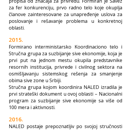
propisa od značaja za privredu. Formiran je Savez
za fer konkurenciju, prvo radno telo koje okuplja
članove zainteresovane za unapređenje uslova za
poslovanje i rešavanje problema u konkretnoj
oblasti.
2015.
Formirano interministarsko Koordinaciono telo i
Stručna grupa za suzbijanje sive ekonomije, koja je
prvi put na jednom mestu okupila predstavnike
resornih institucija, privrede i civilnog sektora na
osmišljavanju sistemskog rešenja za smanjenje
obima sive zone u Srbiji.
Stručna grupa kojom koordinira NALED izradila je
prvi strateški dokument u ovoj oblasti – Nacionalni
program za suzbijanje sive ekonomije sa više od
100 mera i aktivnosti.
2016.
NALED postaje prepoznatljiv po svojoj stručnosti