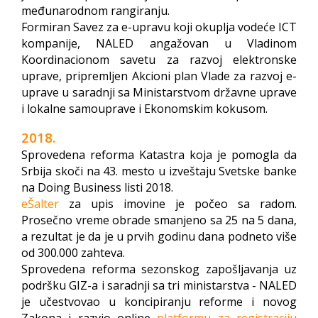
međunarodnom rangiranju.
Formiran Savez za e-upravu koji okuplja vodeće ICT
kompanije, NALED angažovan u Vladinom
Koordinacionom savetu za razvoj elektronske
uprave, pripremljen Akcioni plan Vlade za razvoj e-
uprave u saradnji sa Ministarstvom državne uprave
i lokalne samouprave i Ekonomskim kokusom.
2018.
Sprovedena reforma Katastra koja je pomogla da
Srbija skoči na 43. mesto u izveštaju Svetske banke
na Doing Business listi 2018.
eŠalter
za upis imovine je počeo sa radom.
Prosečno vreme obrade smanjeno sa 25 na 5 dana,
a rezultat je da je u prvih godinu dana podneto više
od 300.000 zahteva.
Sprovedena reforma sezonskog zapošljavanja uz
podršku GIZ-a i saradnji sa tri ministarstva - NALED
je učestvovao u koncipiranju reforme i novog