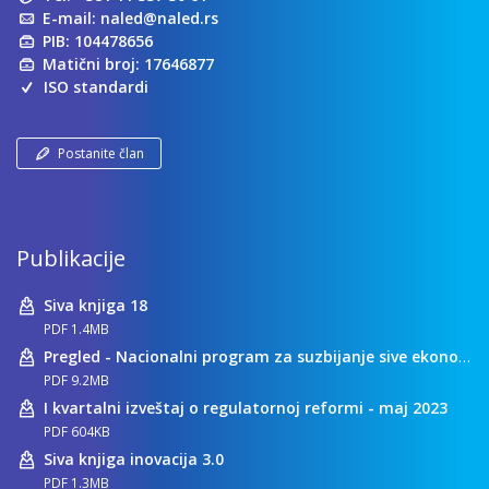
E-mail:
naled@naled.rs
PIB: 104478656
Matični broj: 17646877
ISO standardi
Postanite član
Publikacije
Siva knjiga 18
PDF 1.4MB
Pregled - Nacionalni program za suzbijanje sive ekonomije
PDF 9.2MB
I kvartalni izveštaj o regulatornoj reformi - maj 2023
PDF 604KB
Siva knjiga inovacija 3.0
PDF 1.3MB