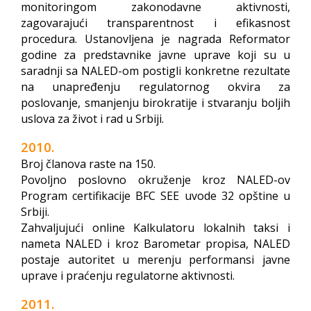
monitoringom zakonodavne aktivnosti,
zagovarajući transparentnost i efikasnost
procedura. Ustanovljena je nagrada Reformator
godine za predstavnike javne uprave koji su u
saradnji sa NALED-om postigli konkretne rezultate
na unapređenju regulatornog okvira za
poslovanje, smanjenju birokratije i stvaranju boljih
uslova za život i rad u Srbiji.
2010.
Broj članova raste na 150.
Povoljno poslovno okruženje kroz NALED-ov
Program certifikacije
BFC SEE
uvode 32 opštine u
Srbiji.
Zahvaljujući online Kalkulatoru lokalnih taksi i
nameta NALED i kroz Barometar propisa, NALED
postaje autoritet u merenju performansi javne
uprave i praćenju regulatorne aktivnosti.
2011.