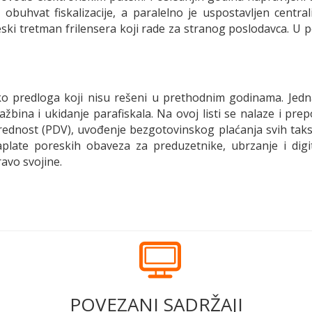
n obuhvat fiskalizacije, a paralelno je uspostavljen centra
ski tretman frilensera koji rade za stranog poslodavca. U 
ko predloga koji nisu rešeni u prethodnim godinama. Jedn
žbina i ukidanje parafiskala. Na ovoj listi se nalaze i pr
rednost (PDV), uvođenje bezgotovinskog plaćanja svih taks
late poreskih obaveza za preduzetnike, ubrzanje i digita
ravo svojine.
POVEZANI SADRŽAJI