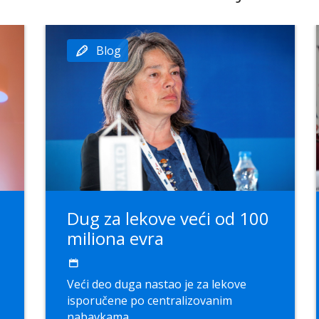
Blog
Dug za lekove veći od 100
miliona evra
Veći deo duga nastao je za lekove
isporučene po centralizovanim
nabavkama...