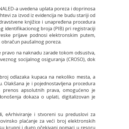
vu NALED-a uvedena uplata poreza i doprinosa
evi za izvod iz evidencija ne budu stariji od
zdravstvene knjižice i unapređena procedura
identifikacionog broja (PIB) pri registraciji
reske prijave podnosi elektronskim putem,
 za obračun paušalnog poreza.
arile pravo na naknadu zarade tokom odsustva,
aveznog socijalnog osiguranja (CROSO), dok
 broj odlazaka kupaca na nekoliko mesta, a
u. Olakšana je i pojednostavljena procedura
na prenos apsolutnih prava, omogućeno je
onošenja dokaza o uplati, digitalizovan je
, eArhiviranje i stvoreni su preduslovi za
vinsko plaćanje za veći broj elektronskih
 su krupni i dugo očekivani pomaci u resoru