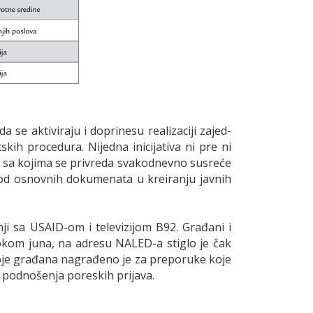
 se aktiviraju i doprinesu realizaciji zajed­
kih procedura. Nijedna inicijativa ni pre ni
ma sa kojima se privreda svakodnevno susreće
n od osnovnih dokumenata u kreiranju javnih
ji sa USAID-om i televizijom B92. Građani i
okom juna, na adresu NALED-a stiglo je čak
troje građana nagrađeno je za preporuke koje
 podnošenja poreskih prijava.