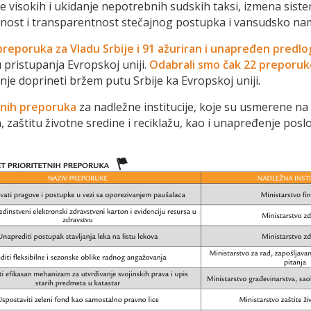
je visokih i ukidanje nepotrebnih sudskih taksi, izmena sis
javnost i transparentnost stečajnog postupka i vansudsko na
preporuka za Vladu Srbije i 91 ažuriran i unapređen predlo
pristupanja Evropskoj uniji.
Odabrali smo čak 22 preporuke
nje doprineti bržem putu Srbije ka Evropskoj uniji.
tnih preporuka
za nadležne institucije, koje su usmerene na 
ra, zaštitu životne sredine i reciklažu, kao i unapređenje po