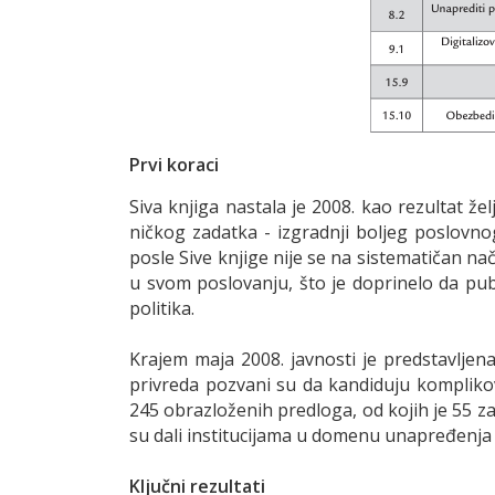
Prvi koraci
Siva knjiga nastala je 2008. kao rezultat že
ničkog zadatka - izgradnji boljeg poslovnog
posle Sive knjige nije se na sistematičan n
u svom poslovanju, što je doprinelo da pub
politika.
Krajem maja 2008. javnosti je predstavljen
privreda pozvani su da kandiduju kompliko
245 obrazloženih predloga, od kojih je 55 z
su dali institucijama u domenu unapređenja 
Ključni rezultati