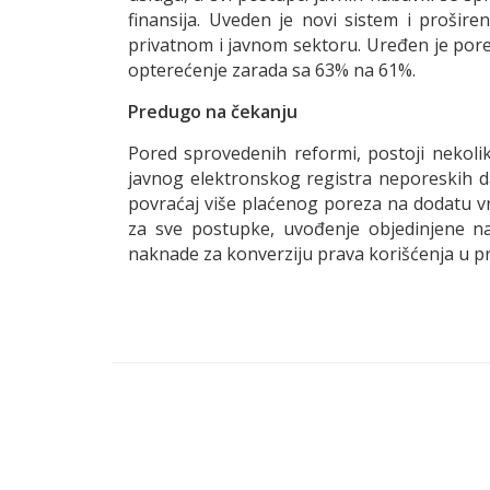
finansija. Uveden je novi sistem i prošire
privatnom i javnom sektoru. Uređen je pore
opterećenje zarada sa 63% na 61%.
Predugo na čekanju
Pored sprovedenih reformi, postoji nekoli
javnog elektronskog registra neporeskih da
povraćaj više plaćenog poreza na dodatu v
za sve postupke, uvođenje objedinjene nap
naknade za konverziju prava korišćenja u p