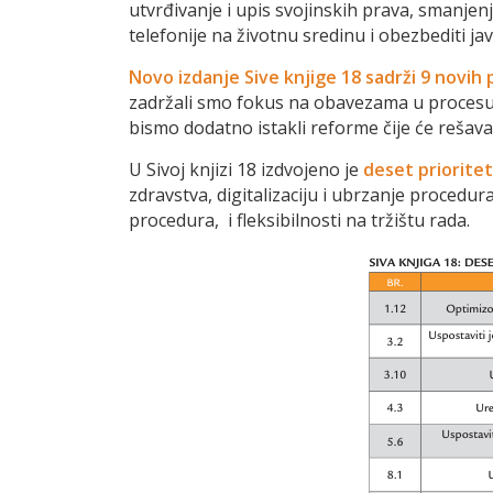
utvrđivanje i upis svojinskih prava, smanjen
telefonije na životnu sredinu i obezbediti 
Novo izdanje Sive knjige 18 sadrži 9 novih 
zadržali smo fokus na obavezama u procesu 
bismo dodatno istakli reforme čije će rešava
U Sivoj knjizi 18 izdvojeno je
deset priorite
zdravstva, digitalizaciju i ubrzanje procedu
procedura, i fleksibilnosti na tržištu rada.