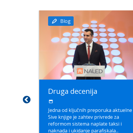
Blog
 Siva
Druga decenija
Jedna od klјučnih preporuka aktuelne
Sive knjige je zahtev privrede za
 knjige
reformom sistema naplate taksi i
oruka za
naknada i ukidanje parafiskala...
ređenje