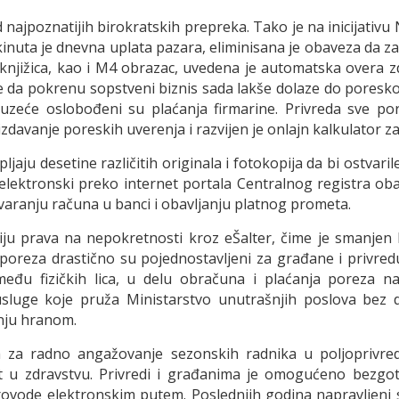
od najpoznatijih birokratskih prepreka. Tako je na inicijati
uta je dnevna uplata pazara, eliminisana je obaveza da zaht
 knjižica, kao i M4 obrazac, uvedena je automatska overa 
e da pokrenu sopstveni biznis sada lakše dolaze do poreskog 
duzeće oslobođeni su plaćanja firmarine. Privreda sve po
 izdavanje poreskih uverenja i razvijen je onlajn kalkulator
pljaju desetine različitih originala i fotokopija da bi ostv
elektronski preko internet portala Centralnog registra ob
tvaranju računa u banci i obavljanju platnog prometa.
iju prava na nepokretnosti kroz eŠalter, čime je smanjen
 poreza drastično su pojednostavljeni za građane i privred
među fizičkih lica, u delu obračuna i plaćanja poreza 
sluge koje pruža Ministarstvo unutrašnjih poslova bez d
anju hranom.
a za radno angažovanje sezonskih radnika u poljoprivredi
t u zdravstvu. Privredi i građanima je omogućeno bezgoto
provode elektronskim putem. Poslednjih godina napravljeni