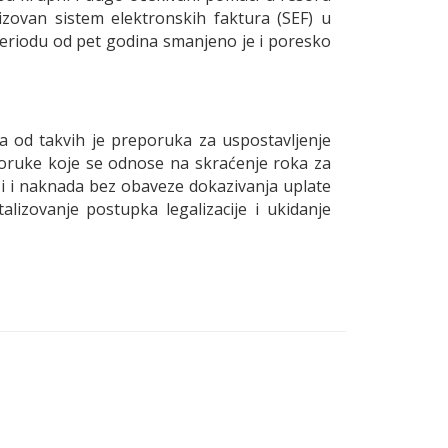
lizovan sistem elektronskih faktura (SEF) u
periodu od pet godina smanjeno je i poresko
a od takvih je preporuka za uspostavljenje
eporuke koje se odnose na skraćenje roka za
i i naknada bez obaveze dokazivanja uplate
lizovanje postupka legalizacije i ukidanje