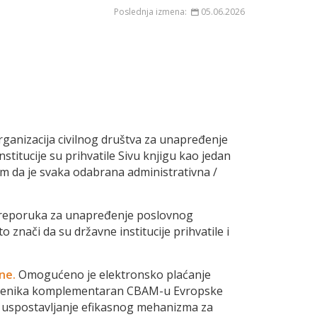
Poslednja izmena:
05.06.2026
rganizacija civilnog društva za unapređenje
stitucije su prihvatile Sivu knjigu kao jedan
om da je svaka odabrana administrativna /
ih preporuka za unapređenje poslovnog
 znači da su državne institucije prihvatile i
ne.
Omogućeno je elektronsko plaćanje
ugljenika komplementaran CBAM-u Evropske
a, uspostavljanje efikasnog mehanizma za