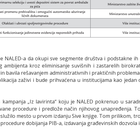
lje NALED-a da okupi sve segmente društva i podstakne ih da
 ambijenta kroz eliminisanje suvišnih i zastarelih birokrats
ačin bavila rešavanjem administrativnih i praktičnih proble
likacija zaživi i bude prihvaćena u institucijama kao jeda
a kampanja „Iz lavirinta“ koju je NALED pokrenuo u saradn
vane procedure i predlože način njihovog unapređenja. T
aslužilo mesto u prvom izdanju Sive knjige. Tom prilikom, 
procedure dobijanja PIB-a, izdavanja građevinskih dozvola i