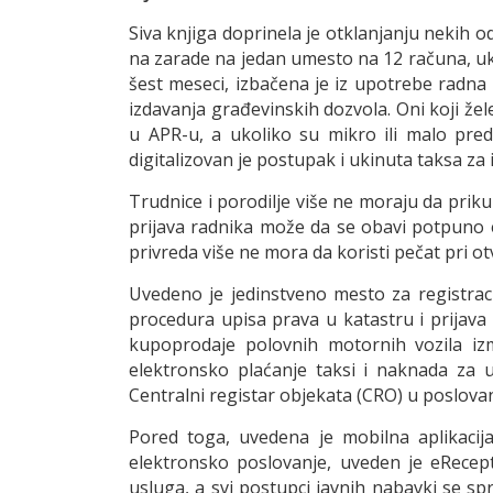
Siva knjiga doprinela je otklanjanju nekih 
na zarade na jedan umesto na 12 računa, ukin
šest meseci, izbačena je iz upotrebe radna
izdavanja građevinskih dozvola. Oni koji žel
u APR-u, a ukoliko su mikro ili malo pre
digitalizovan je postupak i ukinuta taksa za
Trudnice i porodilje više ne moraju da priku
prijava radnika može da se obavi potpuno 
privreda više ne mora da koristi pečat pri o
Uvedeno je jedinstveno mesto za registrac
procedura upisa prava u katastru i prijava
kupoprodaje polovnih motornih vozila iz
elektronsko plaćanje taksi i naknada za u
Centralni registar objekata (CRO) u poslov
Pored toga,
uvedena je mobilna aplikacij
elektronsko poslovanje, uveden je eRecep
usluga, a svi postupci javnih nabavki se s