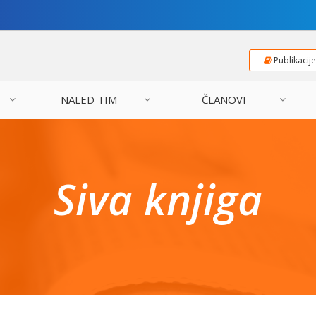
Publikacij
NALED TIM
ČLANOVI
Siva knjiga