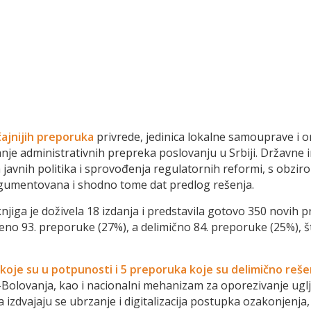
ajnijih preporuka
privrede, jedinica lokalne samouprave i o
anje administrativnih prepreka poslovanju u Srbiji. Državne in
javnih politika i sprovođenja regulatornih reformi, s obzir
rgumentovana i shodno tome dat predlog rešenja.
 knjiga je doživela 18 izdanja i predstavila gotovo 350 nov
no 93. preporuke (27%), a delimično 84. preporuke (25%), što
koje su u potpunosti i 5 preporuka koje su delimično reše
e-Bolovanja, kao i nacionalni mehanizam za oporezivanje 
izdvajaju se ubrzanje i digitalizacija postupka ozakonjenj