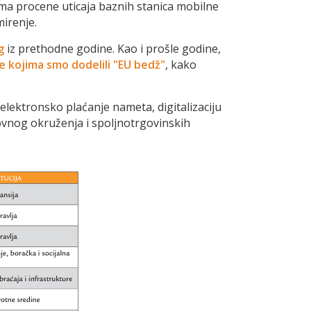
tema procene uticaja baznih stanica mobilne
mirenje.
g
iz prethodne godine. Kao i prošle godine,
 kojima smo dodelili "EU bedž"
, kako
elektronsko plaćanje nameta, digitalizaciju
slovnog okruženja i spoljnotrgovinskih