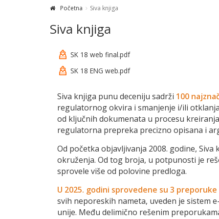
Početna
Siva knjiga
Siva knjiga
SK 18 web final.pdf
SK 18 ENG web.pdf
Siva knjiga punu deceniju sadrži
100 najznač
regulatornog okvira i smanjenje i/ili otklanj
od ključnih dokumenata u procesu kreiranja 
regulatorna prepreka precizno opisana i a
Od početka objavljivanja 2008. godine, Siva
okruženja. Od tog broja, u potpunosti je reše
sprovele više od polovine predloga.
U 2025. godini sprovedene su 3 preporuke 
svih neporeskih nameta, uveden je sistem 
unije. Među delimično rešenim preporukama 