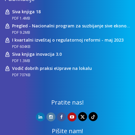
Siva knjiga 18
PDF 1.4MB
Pregled - Nacionalni program za suzbijanje sive ekonomije
PDF 9.2MB
I kvartalni izveštaj o regulatornoj reformi - maj 2023
PDF 604KB
Siva knjiga inovacija 3.0
PDF 1.3MB
Vodič dobrih praksi eUprave na lokalu
PDF 707KB
Pratite nas!
Pišite nam!