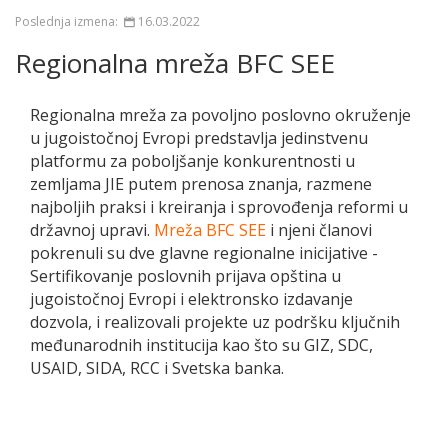
Poslednja izmena:
16.03.2022
Regionalna mreža BFC SEE
Regionalna mreža za povoljno poslovno okruženje
u jugoistočnoj Evropi predstavlja jedinstvenu
platformu za poboljšanje konkurentnosti u
zemljama JIE putem prenosa znanja, razmene
najboljih praksi i kreiranja i sprovođenja reformi u
državnoj upravi.
Mreža BFC SEE
i njeni članovi
pokrenuli su dve glavne regionalne inicijative -
Sertifikovanje poslovnih prijava opština u
jugoistočnoj Evropi i elektronsko izdavanje
dozvola, i realizovali projekte uz podršku ključnih
međunarodnih institucija kao što su GIZ, SDC,
USAID, SIDA, RCC i Svetska banka.